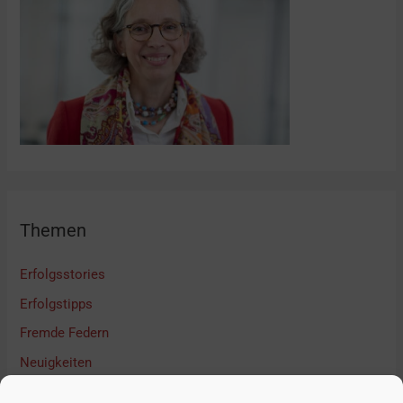
Themen
Erfolgsstories
Erfolgstipps
Fremde Federn
Neuigkeiten
Podcast Interview