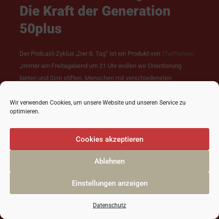
Die Kraft der Generation
50plus
Der Podcast-Zyklus „Der 8. Tag“ ist ein Produkt von
ThePioneer
.
„Immer am Freitagabend um 21 Uhr wollen wir Orientierung
bieten und Sinn stiften. Menschen mit verschiedensten
Lebenserfahrungen und Zukunftsvisionen kommen zu Wort. ‚Der
achte Tag’ ist auch ein Tag der Vielfalt”, schreibt ThePioneer-
Wir verwenden Cookies, um unsere Website und unseren Service zu
optimieren.
Herausgeber
Gabor Steingart
dazu. Yani Neugebauer erläutert in
ihrem Podcast, wie die Erfahrungen und das Know-how der
Cookies akzeptieren
Generation 50plus in der aktuellen Krise genutzt werden können.
Ablehnen
SPOTIFY
Einstellungen anzeigen
THE PIONEER
Datenschutz