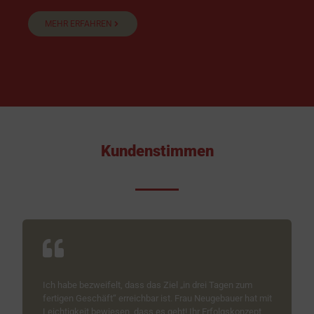
MEHR ERFAHREN
Kundenstimmen
Ich habe bezweifelt, dass das Ziel „in drei Tagen zum
fertigen Geschäft“ erreichbar ist. Frau Neugebauer hat mit
Leichtigkeit bewiesen, dass es geht! Ihr Erfolgskonzept