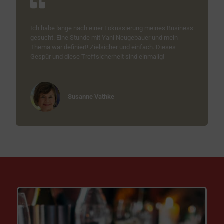
Ich habe lange nach einer Fokussierung meines Business
gesucht. Eine Stunde mit Yani Neugebauer und mein
Thema war definiert! Zielsicher und einfach. Dieses
Gespür und diese Treffsicherheit sind einmalig!
Susanne Vathke