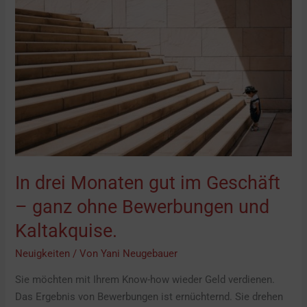
Monaten
gut
im
Geschäft
–
ganz
ohne
Bewerbungen
und
Kaltakquise.
In drei Monaten gut im Geschäft
– ganz ohne Bewerbungen und
Kaltakquise.
Neuigkeiten
/ Von
Yani Neugebauer
Sie möchten mit Ihrem Know-how wieder Geld verdienen.
Das Ergebnis von Bewerbungen ist ernüchternd. Sie drehen