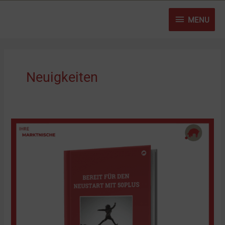
Zum
MENU
Inhalt
MENU
springen
Neuigkeiten
Das
neue
E-
Buch:
„Bereit
für
den
Neustart
50plus“