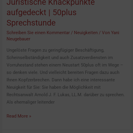
Juristische Knackpunkte
Juristische
Knackpunkte
aufgedeckt | 50plus
aufgedeckt
Sprechstunde
|
50plus
Schreiben Sie einen Kommentar
/
Neuigkeiten
/ Von
Yani
Sprechstunde
Neugebauer
Ungelöste Fragen zu geringfügiger Beschäftigung,
Scheinselbständigkeit und auch Zusatzverdiensten im
Vorruhestand stehen einem Neustart 50plus oft im Wege –
so denken viele. Und vielleicht bereiten Fragen dazu auch
Ihnen Kopfzerbrechen. Dann habe ich eine interessante
Neuigkeit für Sie: Sie haben die Möglichkeit mit
Rechtsanwalt Arnold J. F. Lukas, LL.M. darüber zu sprechen.
Als ehemaliger leitender
Read More »