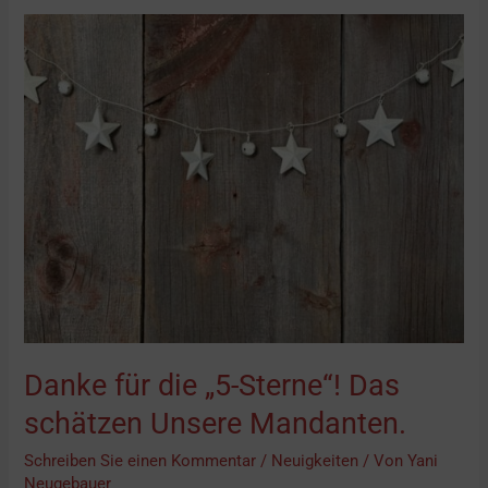
Danke
für
die
„5-
Sterne“!
Das
schätzen
Unsere
Mandanten.
Danke für die „5-Sterne“! Das
schätzen Unsere Mandanten.
Schreiben Sie einen Kommentar
/
Neuigkeiten
/ Von
Yani
Neugebauer