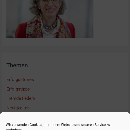
Themen
Erfolgsstories
Erfolgstipps
Fremde Federn
Neuigkeiten
Podcast Interview
Wir verwenden Cookies, um unsere Website und unseren Service zu
Unkategorisiert