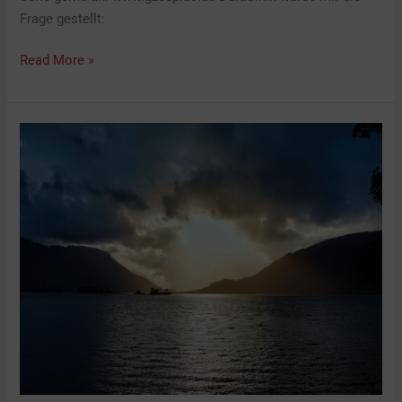
Frage gestellt:
Read More »
Corona-
Krise
meistern
–
Strategien
für
Selbständige.