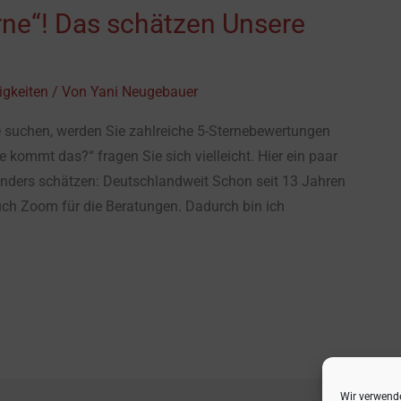
erne“! Das schätzen Unsere
igkeiten
/ Von
Yani Neugebauer
e suchen, werden Sie zahlreiche 5-Sternebewertungen
e kommt das?“ fragen Sie sich vielleicht. Hier ein paar
nders schätzen: Deutschlandweit Schon seit 13 Jahren
uch Zoom für die Beratungen. Dadurch bin ich
Wir verwende