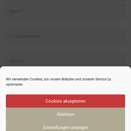
Name*
E-
Mail-
Adresse*
Website
Wir verwenden Cookies, um unsere Website und unseren Service zu
optimieren.
Cookies akzeptieren
Ablehnen
© 2026
GRÜNDUNGSZENTRUM 50PLUS
| Yani Neugebauer
Einstellungen anzeigen