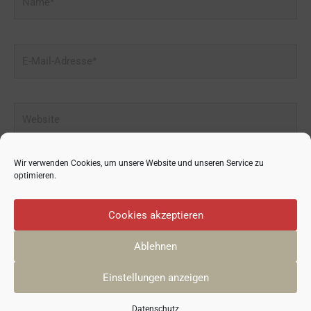
E-
Mail-
Adresse*
Website
Wir verwenden Cookies, um unsere Website und unseren Service zu
optimieren.
Cookies akzeptieren
Ablehnen
© 2026
GRÜNDUNGSZENTRUM 50PLUS
| Yani Neugebauer
Einstellungen anzeigen
Datenschutz
Impressum
Datenschutz