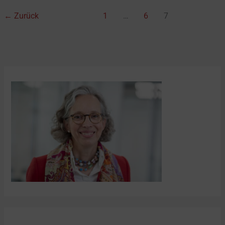
←
Zurück
1
…
6
7