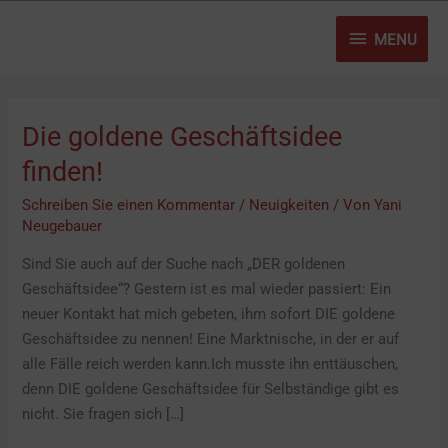
Zum
MENU
Inhalt
MENU
springen
Die goldene Geschäftsidee
Die
goldene
finden!
Geschäftsidee
Schreiben Sie einen Kommentar
/
Neuigkeiten
/ Von
Yani
finden!
Neugebauer
Sind Sie auch auf der Suche nach „DER goldenen
Geschäftsidee“? Gestern ist es mal wieder passiert: Ein
neuer Kontakt hat mich gebeten, ihm sofort DIE goldene
Geschäftsidee zu nennen! Eine Marktnische, in der er auf
alle Fälle reich werden kann.Ich musste ihn enttäuschen,
denn DIE goldene Geschäftsidee für Selbständige gibt es
nicht. Sie fragen sich […]