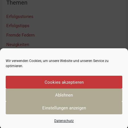
Themen
Erfolgsstories
Erfolgstipps
Fremde Federn
Neuigkeiten
Podcast Interview
Wir verwenden Cookies, um unsere Website und unseren Service zu
Unkategorisiert
optimieren.
Cookies akzeptieren
Ablehnen
© 2026
GRÜNDUNGSZENTRUM 50PLUS
| Yani Neugebauer
Einstellungen anzeigen
Datenschutz
Impressum
Datenschutz