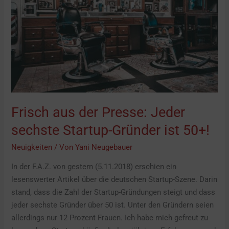
Jeder
sechste
Startup-
Gründer
ist
50+!
Frisch aus der Presse: Jeder
sechste Startup-Gründer ist 50+!
Neuigkeiten
/ Von
Yani Neugebauer
In der F.A.Z. von gestern (5.11.2018) erschien ein
lesenswerter Artikel über die deutschen Startup-Szene. Darin
stand, dass die Zahl der Startup-Gründungen steigt und dass
jeder sechste Gründer über 50 ist. Unter den Gründern seien
allerdings nur 12 Prozent Frauen. Ich habe mich gefreut zu