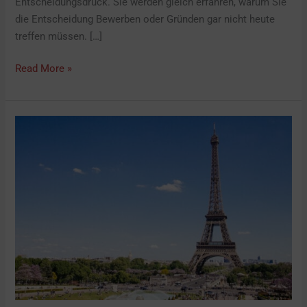
Entscheidungsdruck. Sie werden gleich erfahren, warum Sie
die Entscheidung Bewerben oder Gründen gar nicht heute
treffen müssen. […]
Read More »
Ein
Meilenstein:
Mein
erstes
französisches
Webinar!