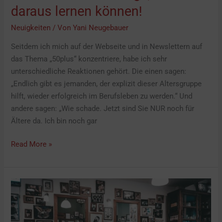
daraus lernen können!
Missverständnis
aufklären!
Neuigkeiten
/ Von
Yani Neugebauer
–
Seitdem ich mich auf der Webseite und in Newslettern auf
Drei
das Thema „50plus“ konzentriere, habe ich sehr
Dinge,
unterschiedliche Reaktionen gehört. Die einen sagen:
die
„Endlich gibt es jemanden, der explizit dieser Altersgruppe
Sie
hilft, wieder erfolgreich im Berufsleben zu werden.“ Und
daraus
andere sagen: „Wie schade. Jetzt sind Sie NUR noch für
lernen
Ältere da. Ich bin noch gar
können!
Read More »
Frisch
aus
der
Presse: