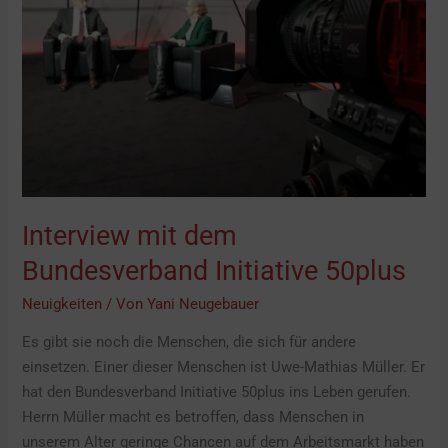
Bundesverband
Initiative
50plus
Interview mit dem
Bundesverband Initiative 50plus
Neuigkeiten
/ Von
Yani Neugebauer
Es gibt sie noch die Menschen, die sich für andere
einsetzen. Einer dieser Menschen ist Uwe-Mathias Müller. Er
hat den Bundesverband Initiative 50plus ins Leben gerufen.
Herrn Müller macht es betroffen, dass Menschen in
unserem Alter geringe Chancen auf dem Arbeitsmarkt haben