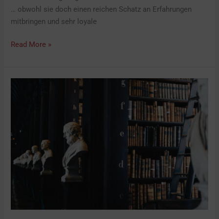
… obwohl sie doch einen reichen Schatz an Erfahrungen
mitbringen und sehr loyale
Read More »
Selbständigkeit
auf
Probe?