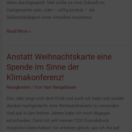
Ideen durchgespielt: Mal sollte es eine Zukunft im
Gastgewerbe sein, oder – völlig konträr – die
Selbstständigkeit einer virtuellen Assistenz.
Read More »
Anstatt Weihnachtskarte eine
Anstatt
Weihnachtskarte
Spende im Sinne der
eine
Klimakonferenz!
Spende
im
Neuigkeiten
/ Von
Yani Neugebauer
Sinne
Das Jahr neigt sich dem Ende und auch ich habe mal wieder
der
darüber nachgedacht, eine Weihnachtskarte zu versenden.
Klimakonferenz!
Und wie in den letzten Jahren habe ich mich dagegen
entschieden. Denn ich will meinen CO2 Fussabdruck
möglichst klein halten! Sie erfahren gleich, wie ich ihn auf