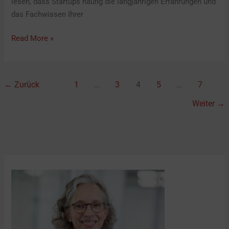
lesen, dass Startups häufig die langjährigen Erfahrungen und
das Fachwissen Ihrer
Read More »
←
Zurück
1
…
3
4
5
…
7
Weiter
→