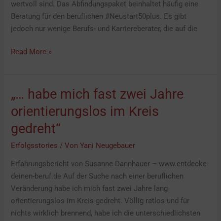
wertvoll sind. Das Abfindungspaket beinhaltet häufig eine
Beratung für den beruflichen #Neustart50plus. Es gibt
jedoch nur wenige Berufs- und Karriereberater, die auf die
Read More »
„… habe mich fast zwei Jahre
„…
habe
orientierungslos im Kreis
mich
gedreht“
fast
zwei
Erfolgsstories
/ Von
Yani Neugebauer
Jahre
Erfahrungsbericht von Susanne Dannhauer – www.entdecke-
orientierungslos
deinen-beruf.de Auf der Suche nach einer beruflichen
im
Veränderung habe ich mich fast zwei Jahre lang
Kreis
orientierungslos im Kreis gedreht. Völlig ratlos und für
gedreht“
nichts wirklich brennend, habe ich die unterschiedlichsten