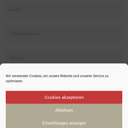
Name*
E-
Mail-
Adresse*
Website
Wir verwenden Cookies, um unsere Website und unseren Service zu
optimieren.
Cookies akzeptieren
Ablehnen
© 2026
GRÜNDUNGSZENTRUM 50PLUS
| Yani Neugebauer
Einstellungen anzeigen