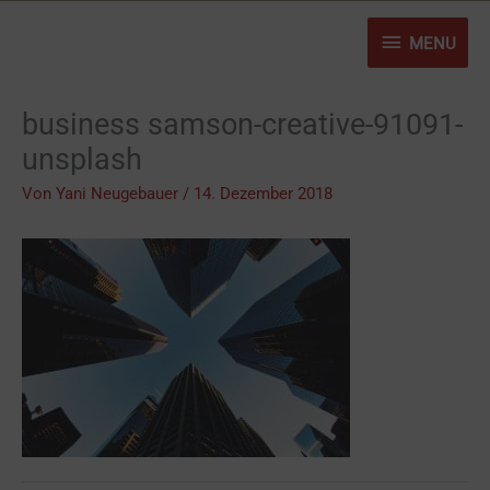
Zum
MENU
Inhalt
MENU
springen
business samson-creative-91091-
unsplash
Von
Yani Neugebauer
/
14. Dezember 2018