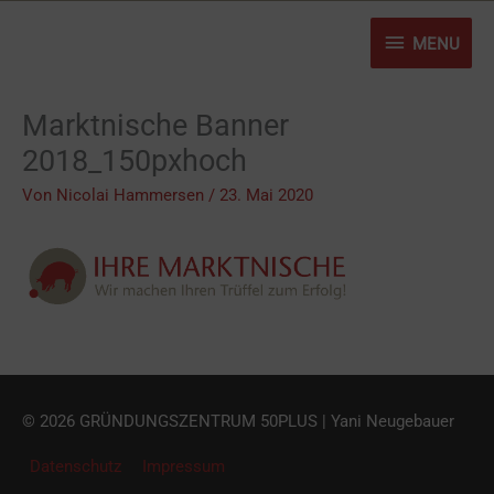
Zum
MENU
Inhalt
MENU
springen
Marktnische Banner
2018_150pxhoch
Von
Nicolai Hammersen
/
23. Mai 2020
© 2026
GRÜNDUNGSZENTRUM 50PLUS
| Yani Neugebauer
Datenschutz
Impressum