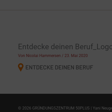
Zum
Inhalt
springen
Entdecke deinen Beruf_Lo
Von
Nicolai Hammersen
/
23. Mai 2020
© 2026
GRÜNDUNGSZENTRUM 50PLUS
| Yani Neug